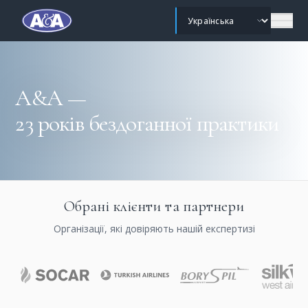
Змінити мову
A&A —
23 років бездоганної практики
Обрані клієнти та партнери
Організації, які довіряють нашій експертизі